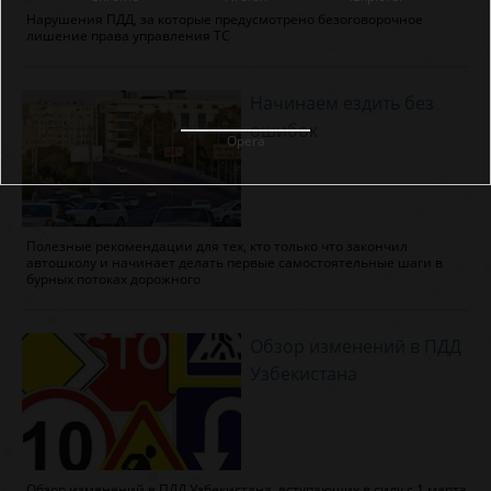
Нарушения ПДД, за которые предусмотрено безоговорочное
лишение права управления ТС
Начинаем ездить без
ошибок
Opera
Полезные рекомендации для тех, кто только что закончил
автошколу и начинает делать первые самостоятельные шаги в
бурных потоках дорожного
Обзор изменений в ПДД
Узбекистана
Обзор изменений в ПДД Узбекистана, вступающих в силу с 1 марта