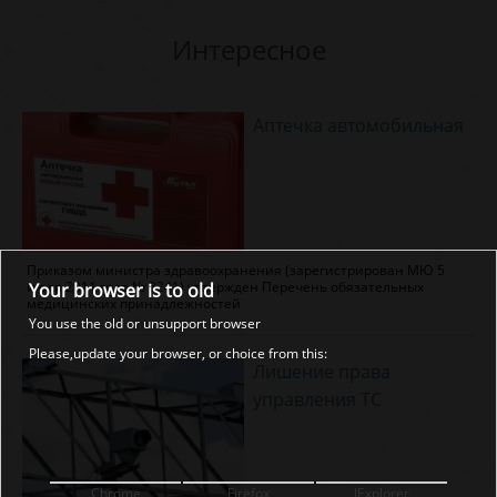
Интересное
Аптечка автомобильная
Приказом министра здравоохранения (зарегистрирован МЮ 5
июля 2011 года № 2241) утвержден Перечень обязательных
Your browser is to old
медицинских принадлежностей
You use the old or unsupport browser
Please,update your browser, or choice from this:
Лишение права
управления ТС
Chrome
Firefox
IExplorer